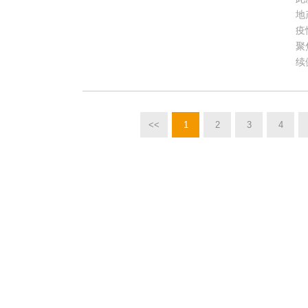
地
疫
聚
续
<<
1
2
3
4