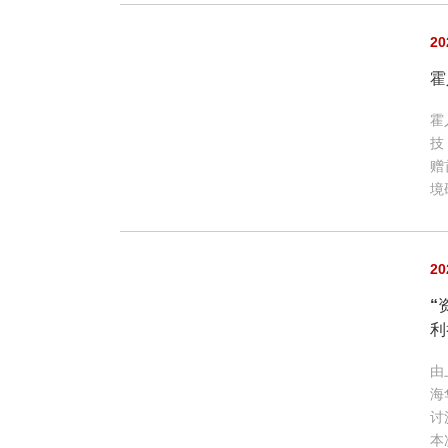
20
霍
霍
技
赠
境
20
“
利
由
海
讨
本