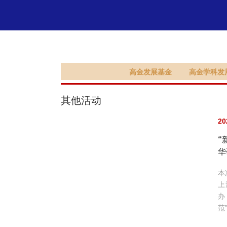
支持高金
高金发展基金
高金学科发
其他活动
20
“
华
本
上
办
范