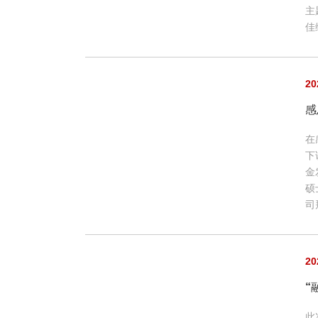
主
佳
20
感
在
下
金
硕
司
20
“
此