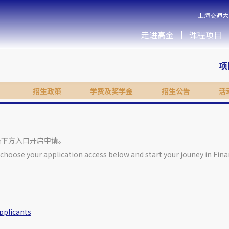
上海交通大
走进高金
课程项目
项
招生政策
学费及奖学金
招生公告
活
击下方入口开启申请。
choose your application access below and start your jouney in Fin
plicants